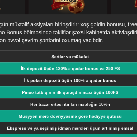
ün müxtəlif aksiyaları birləşdirir: xoş gəldin bonusu, fr
no Bonus bölməsində təkliflər şəxsi kabinetdə aktivləşdir
n əvvəl çevrim şərtlərini oxumaq vacibdir.
Şərtlər və mükafat
İlk depozit üçün 120%-ə qədər bonus və 250 FS
İlk poker depoziti üçün 100%-ə qədər bonus
Pinсo tətbiqinin ilk quraşdırılması üçün 100FS
Hər bazar ertəsi itirilən məbləğin 10%-i
Müəyyən mərc dövriyyəsinə görə hədiyyə qutusu
Ekspress və ya seçilmiş idman mərcləri üçün artırılmış əmsal