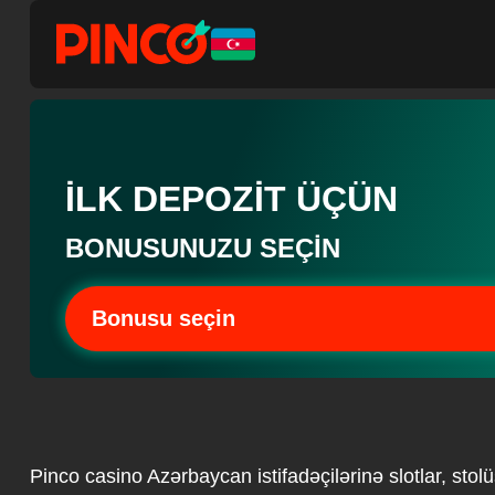
İLK DEPOZİT ÜÇÜN
BONUSUNUZU SEÇİN
Bonusu seçin
Pinco casino Azərbaycan istifadəçilərinə slotlar, sto