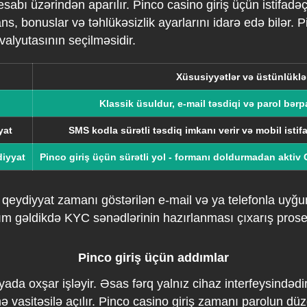
sabı üzərindən aparılır. Pinco casino giriş üçün istifadə
lans, bonuslar və təhlükəsizlik ayarlarını idarə edə bilər
alyutasının seçilməsidir.
Xüsusiyyətlər və üstünlüklə
Klassik üsuldur, e-mail təsdiqi və parol bərp
yat
SMS kodla sürətli təsdiq imkanı verir və mobil isti
diyyat
Pinco giriş üçün sürətli yol - formanı doldurmadan aktiv 
 qeydiyyat zamanı göstərilən e-mail və ya telefonla uyğun
gəldikdə KYC sənədlərinin hazırlanması çıxarış prosesi
Pinco giriş üçün addımlar
ada oxşar işləyir. Əsas fərq yalnız cihaz interfeysindəd
 vasitəsilə açılır. Pinco casino giriş zamanı parolun dü