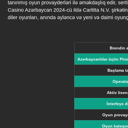
tanınmış oyun provayderləri ilə əməkdaşlıq edir, sert
Casino Azərbaycan 2024-cü ildə Carlitta N.V. şirkətin
diler oyunları, anında əyləncə və yeni və daimi oyunç
Brendin 
Azərbaycanlılar üçün Pin
Başlama ta
Operato
Aktiv lisen
İnterfeys di
Oyun provayd
Oyun kateqor